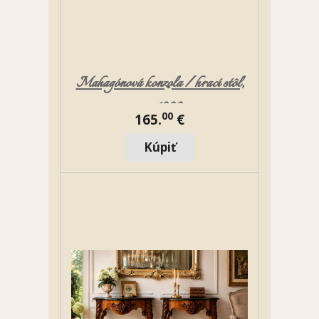
Mahagónová konzola / hrací stôl,
cca 1900
00
165.
€