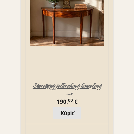
Starožitný polkruhový konzolový
stôl
00
190.
€