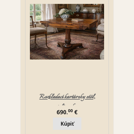
Rozkladací kartársky stôl,
palisander
00
690.
€