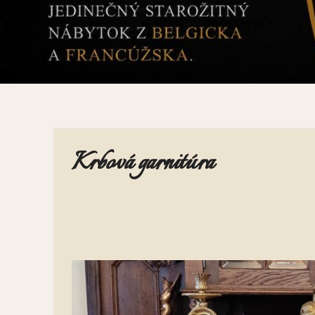
Krbová garnitúra