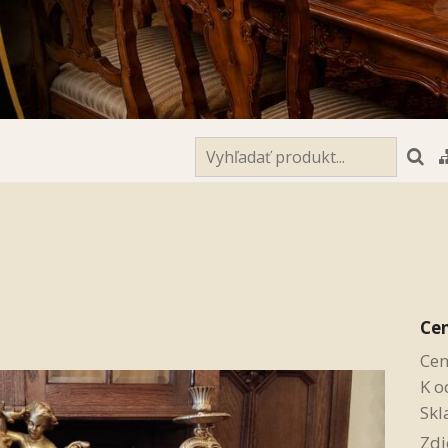
Ce
Cen
K o
Skl
Zdi