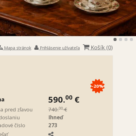
Košík (
0
)
Mapa stránok
Prihlásenie užívateľa
-20%
00
590.
€
na
00
a pred zľavou
740.
€
doslaniu
Ihneď
adové číslo
273
eľať