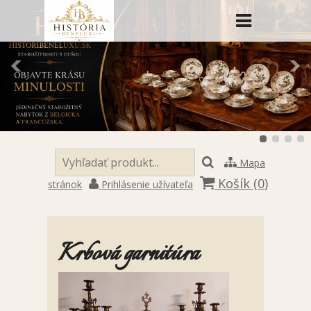
Mapa
Košík (
0
)
stránok
Prihlásenie užívateľa
Krbová garnitúra