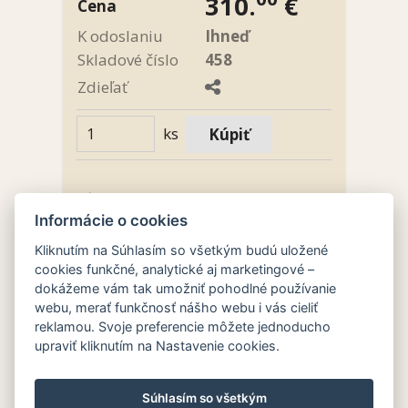
310.
€
Cena
K odoslaniu
Ihneď
Skladové číslo
458
Zdieľať
ks
Umiestnenie
Informácie o cookies
Doplnky,dekor
>
Hodiny
Doplnky,dekor
Kliknutím na Súhlasím so všetkým budú uložené
Doplnky,dekor
>
Svietniky
cookies funkčné, analytické aj marketingové –
dokážeme vám tak umožniť pohodlné používanie
webu, merať funkčnosť nášho webu i vás cieliť
Trojdielna krbová súprava,
reklamou. Svoje preferencie môžete jednoducho
starožitné porcelánovo-mosadzné
upraviť kliknutím na Nastavenie cookies.
ručne maľované hodiny a pár
svietnikov
Súhlasím so všetkým
Výška 52 a 57 cm