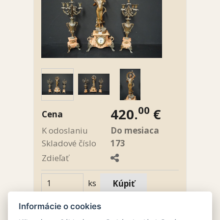
00
420.
€
Cena
K odoslaniu
Do mesiaca
Skladové číslo
173
Zdieľať
ks
Informácie o cookies
Umiestnenie