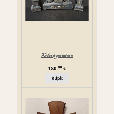
Krbová garnitúra
00
180.
€