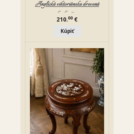
Anglická viktoriánska drevená
bonboniéra
00
210.
€