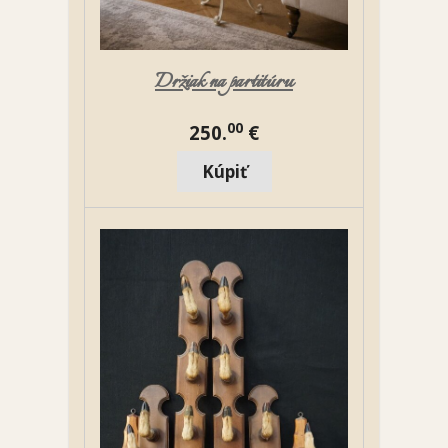
Držiak na partitúru
00
250.
€