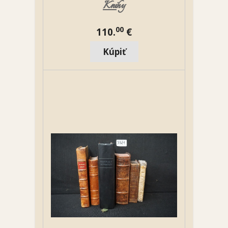
Knihy
00
110.
€