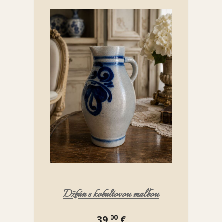
Džbán s kobaltovou maľbou
00
39.
€