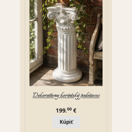
Dekoratívny korintský podstavec
00
199.
€