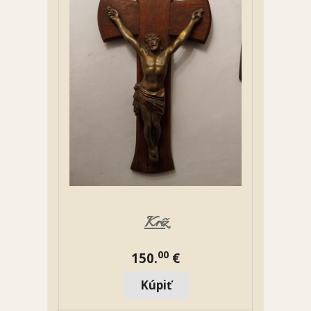
Kríž
00
150.
€