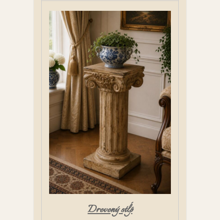
Drevený stĺp