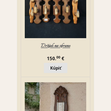
Držiak na zbrane
00
150.
€