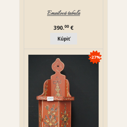
Emailová tabuľa
00
390.
€
-27%