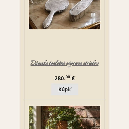
Dámska toaletná súprava striebro
00
280.
€