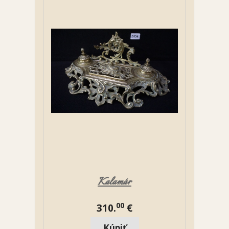
Kalamár
00
310.
€