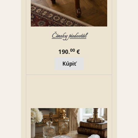
Čínsky piedestál
00
190.
€