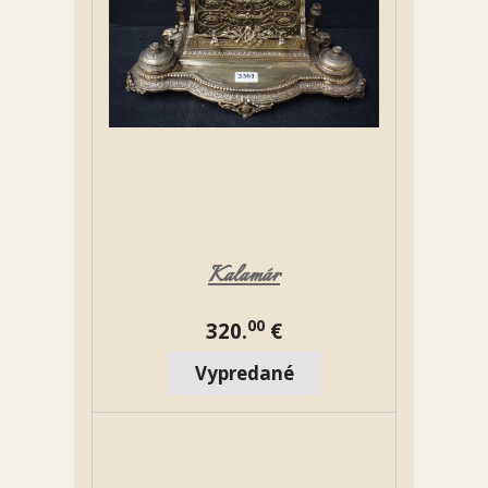
Kalamár
00
320.
€