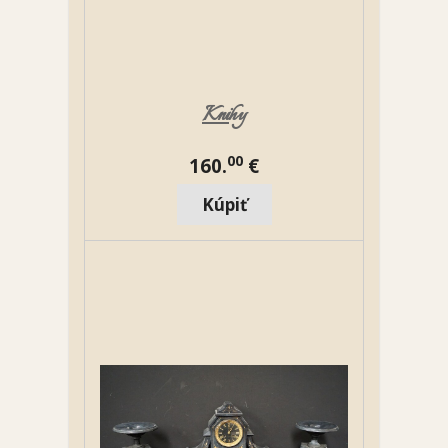
Knihy
00
160.
€