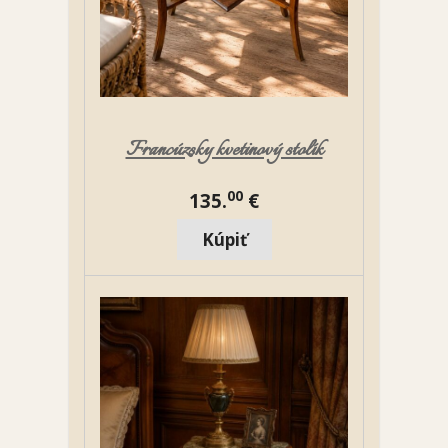
Francúzsky kvetinový stolík
00
135.
€