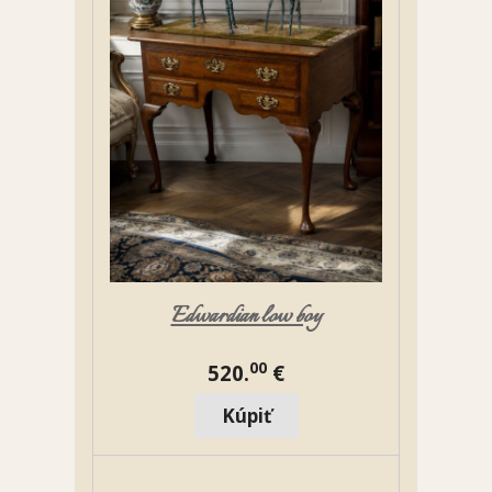
Edwardian low boy
00
520.
€