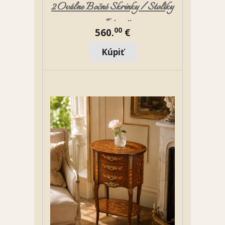
2 Oválne Bočné Skrinky / Stolíky
v Intarzii
00
560.
€