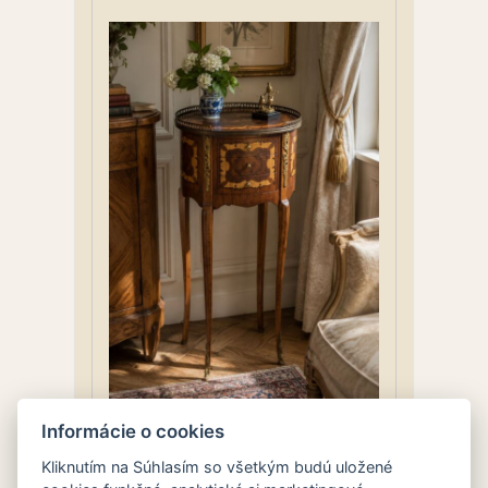
Informácie o cookies
Intarzovaný stolík / kvetinový
Kliknutím na Súhlasím so všetkým budú uložené