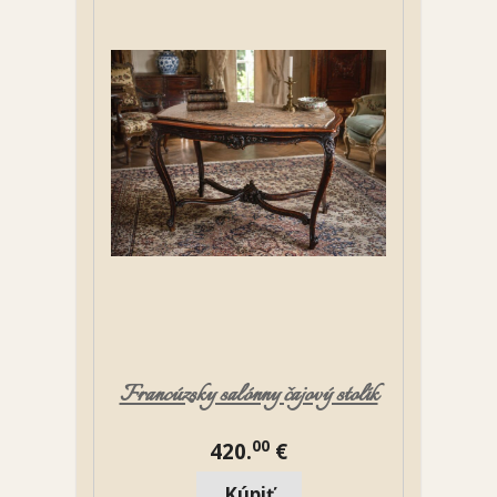
Francúzsky salónny čajový stolík
00
420.
€