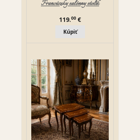
Francúzsky salónny stolík
00
119.
€