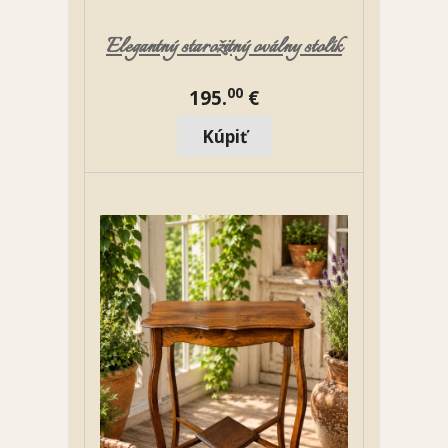
Elegantný starožitný oválny stolík
00
195.
€