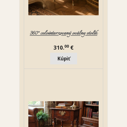
360° celointarzovaný oválny stolík
00
310.
€