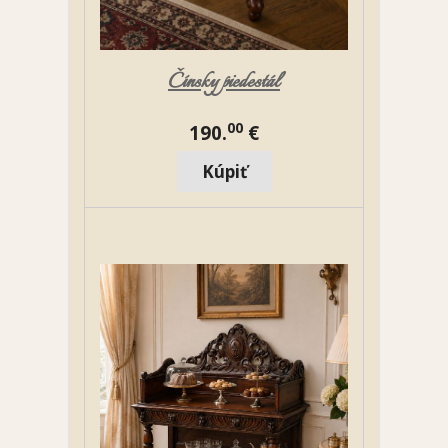
Čínsky piedestál
00
190.
€