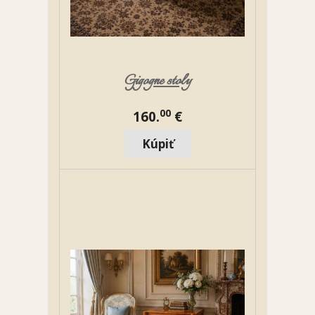
Gigogne stoly
00
160.
€