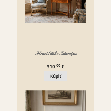
Hrací Stôl s Intarziou
00
310.
€