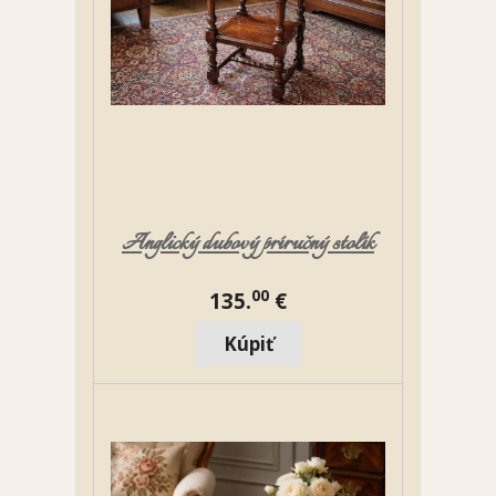
Anglický dubový príručný stolík
00
135.
€