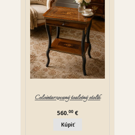
Celointarzovaný toaletný stolík
00
560.
€