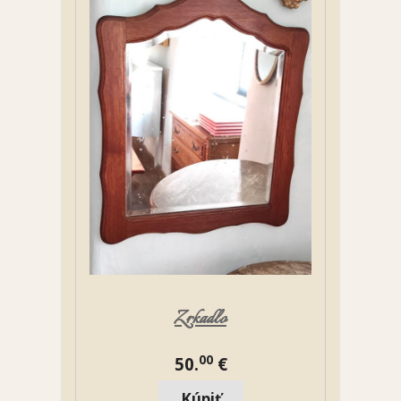
Zrkadlo
00
50.
€