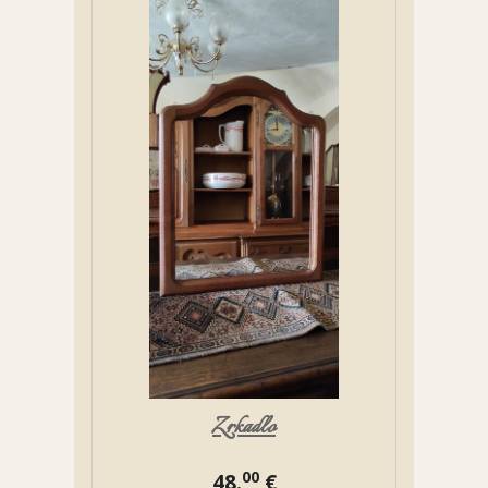
Zrkadlo
00
48.
€