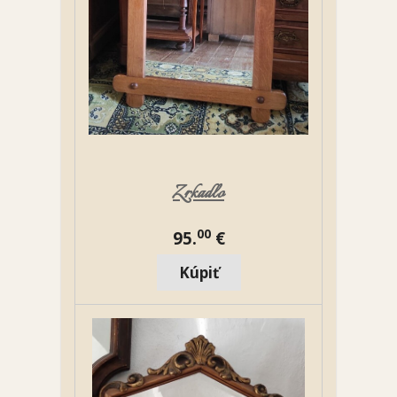
Zrkadlo
00
95.
€