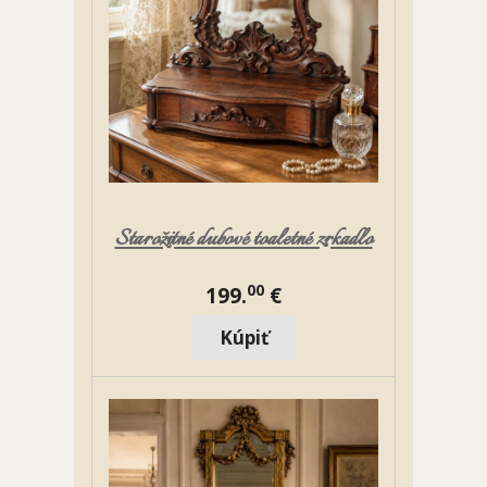
Starožitné dubové toaletné zrkadlo
00
199.
€