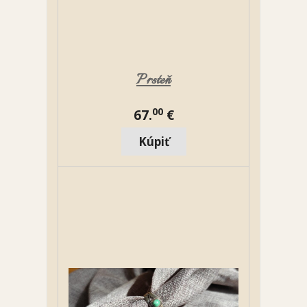
Prsteň
00
67.
€