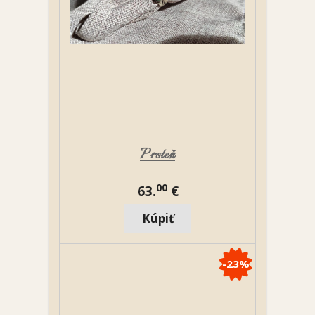
Prsteň
00
63.
€
-23%