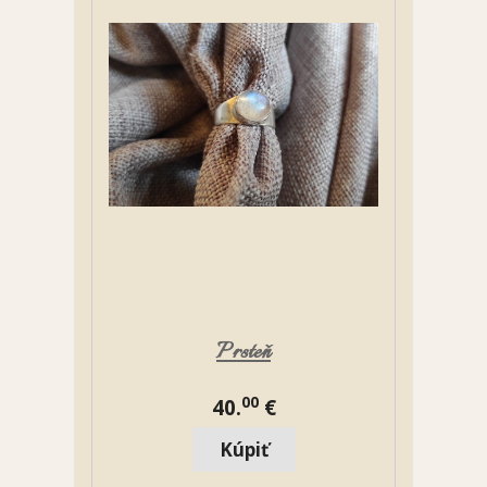
Prsteň
00
40.
€