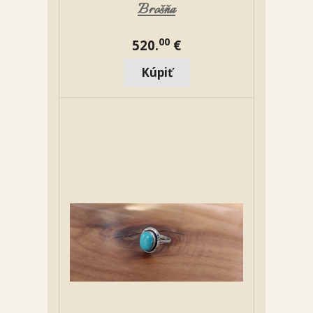
Brošňa
00
520.
€