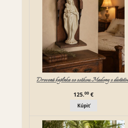
Drevená kaplnka so soškou Madony s dieťať
00
125.
€