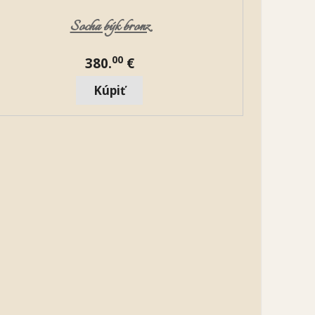
Socha býk bronz
00
380.
€