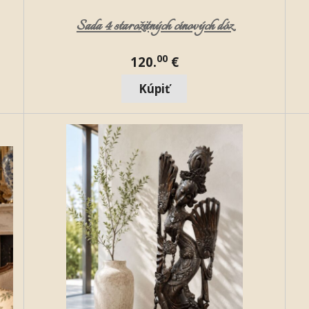
Sada 4 starožitných cínových dóz
00
120.
€