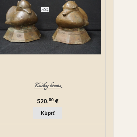
Kačky bronz
00
520.
€