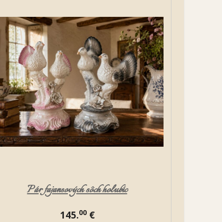
Pár fajansových sôch holubíc
00
145.
€