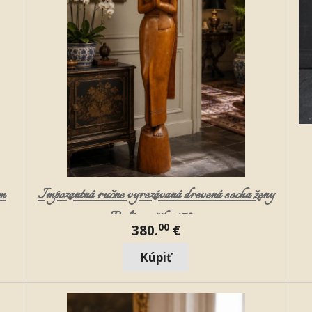
om
Impozantná ručne vyrezávaná drevená socha ženy
z Bali – výška 170 cm
00
380.
€