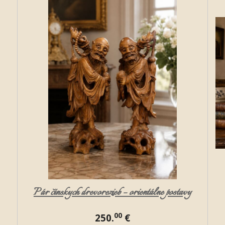
Pár čínskych drevorezieb – orientálne postavy
00
250.
€