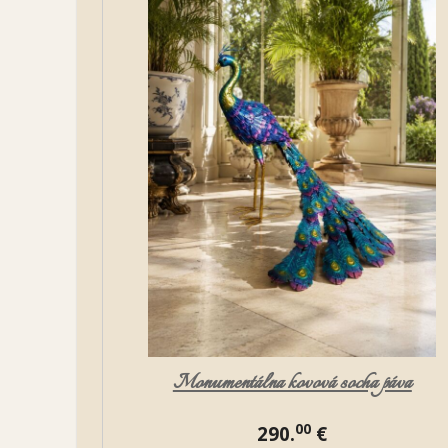
Monumentálna kovová socha páva
00
290.
€