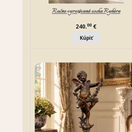
Ručne vyrezávaná socha Rybára
00
240.
€