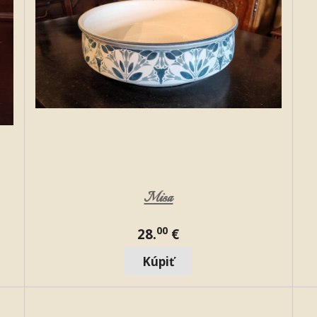
Misa
00
28.
€