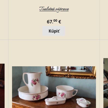
Toaletná súprava
00
67.
€