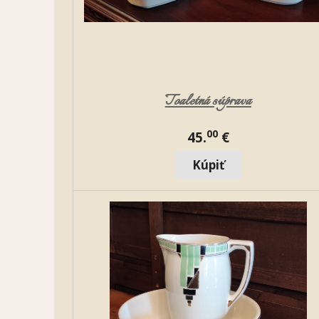
Toaletná súprava
00
45.
€