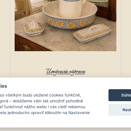
Umývacia súprava
00
110.
€
ies
Súhl
 so všetkým budú uložené cookies funkčné,
ingové – dokážeme vám tak umožniť pohodlné
ť funkčnosť nášho webu i vás cieliť reklamou.
Nast
ete jednoducho upraviť kliknutím na Nastavenie