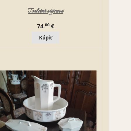
Toaletná súprava
00
74.
€