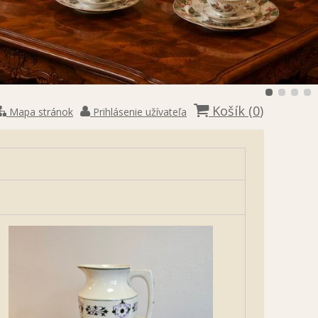
Košík (
0
)
Mapa stránok
Prihlásenie užívateľa