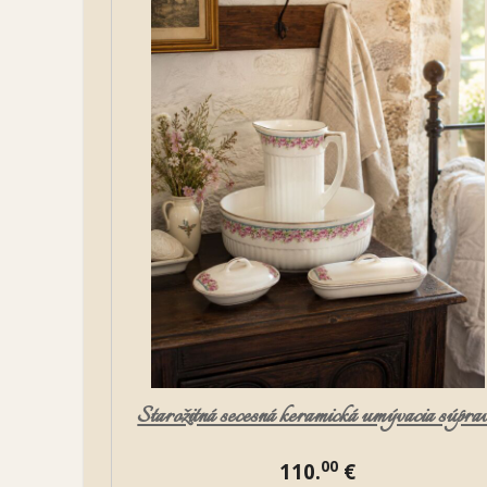
Starožitná secesná keramická umývacia súpra
00
110.
€