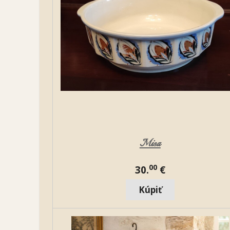
Misa
00
30.
€