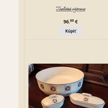
Toaletná súprava
00
96.
€