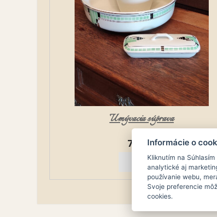
Umývacia súprava
00
70.
€
Informácie o cook
Kliknutím na Súhlasím
analytické aj market
používanie webu, mera
Svoje preferencie môž
cookies.