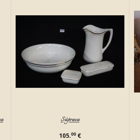
va
Súprava
00
105.
€