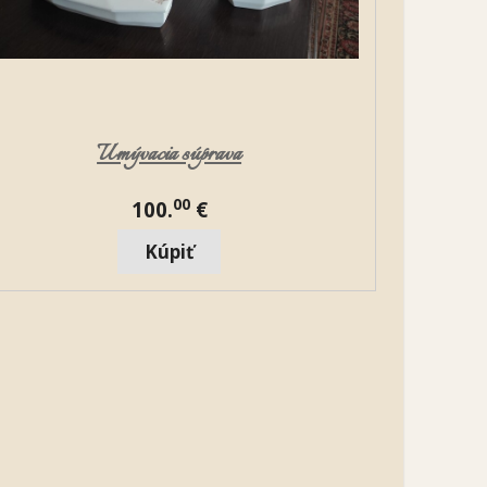
Umývacia súprava
00
100.
€