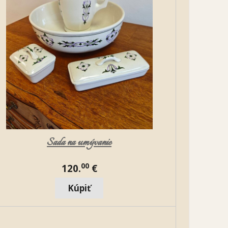
Sada na umývanie
00
120.
€