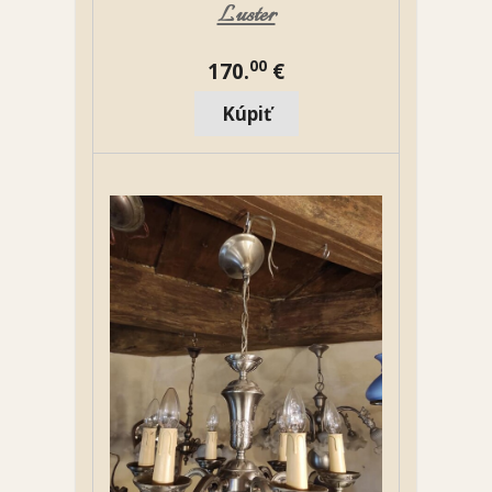
Luster
00
170.
€