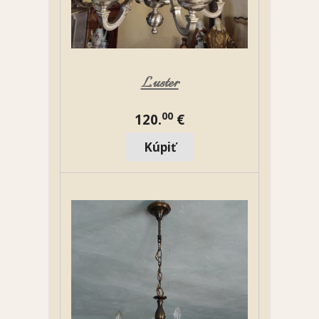
Luster
00
120.
€