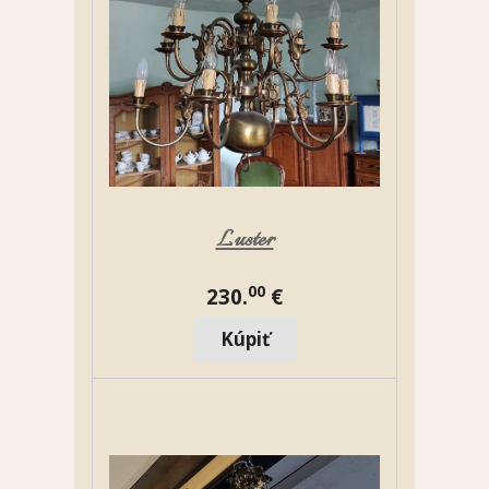
Luster
00
230.
€