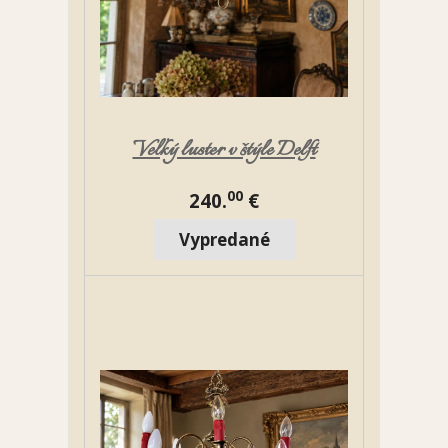
Veľký luster v štýle Delft
00
240.
€