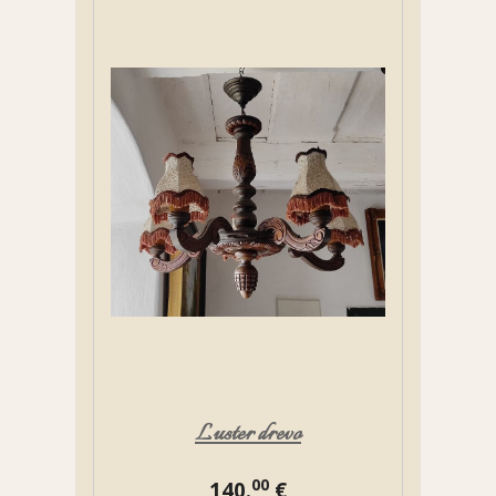
Luster drevo
00
140.
€