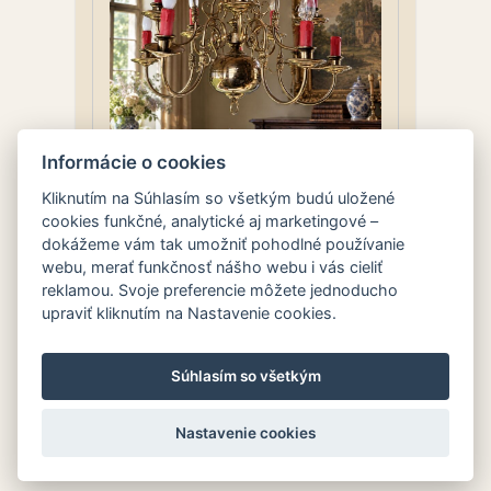
Informácie o cookies
Kliknutím na Súhlasím so všetkým budú uložené
cookies funkčné, analytické aj marketingové –
dokážeme vám tak umožniť pohodlné používanie
webu, merať funkčnosť nášho webu i vás cieliť
Veľký mosadzný luster vo
reklamou. Svoje preferencie môžete jednoducho
flámskom štýle
upraviť kliknutím na Nastavenie cookies.
00
190.
€
Súhlasím so všetkým
Nastavenie cookies