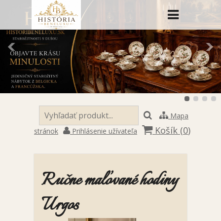
Mapa
Košík (
0
)
stránok
Prihlásenie užívateľa
Ručne maľované hodiny
Urgos