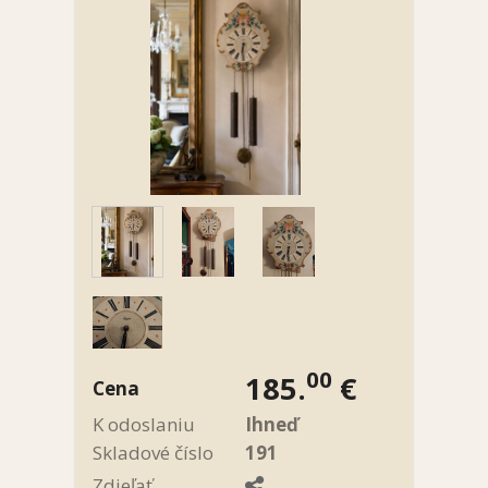
00
185.
€
Cena
K odoslaniu
Ihneď
Skladové číslo
191
Zdieľať