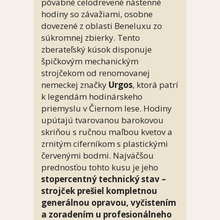
pôvabné celodrevené nástenné
hodiny so závažiami, osobne
dovezené z oblasti Beneluxu zo
súkromnej zbierky. Tento
zberateľský kúsok disponuje
špičkovým mechanickým
strojčekom od renomovanej
nemeckej značky
Urgos
, ktorá patrí
k legendám hodinárskeho
priemyslu v Čiernom lese. Hodiny
upútajú tvarovanou barokovou
skriňou s ručnou maľbou kvetov a
zrnitým ciferníkom s plastickými
červenými bodmi. Najväčšou
prednosťou tohto kusu je jeho
stopercentný technický stav –
strojček prešiel kompletnou
generálnou opravou, vyčistením
a zoradením u profesionálneho