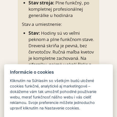
Stav stroja:
Plne funkčný, po
kompletnej profesionálnej
generálke u hodinára
Stav a umiestnenie:
Stav:
Hodiny sú vo veľmi
peknom a plne funkčnom stave.
Drevená skriňa je pevná, bez
červotočov. Ručná maľba kvetov
je kompletne zachovaná. Na
ciferníku, najmä v okolí číslic a
stredovej osi ručičiek, sa
Informácie o cookies
nachádza prirodzené, šetrné
Kliknutím na Súhlasím so všetkým budú uložené
dobové stmavnutie a jemné
cookies funkčné, analytické aj marketingové –
vrásky materiálu, ktoré
dokážeme vám tak umožniť pohodlné používanie
potvrdzujú vek starožitnosti a
webu, merať funkčnosť nášho webu i vás cieliť
sú plne zohľadnené v cene.
reklamou. Svoje preferencie môžete jednoducho
Využitie:
Nádherná funkčná
upraviť kliknutím na Nastavenie cookies.
dominanta určená na stenu do