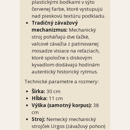
plastickými bodkami v sýto
červenej farbe, ktoré vystupujú
nad pieskovú textúru podkladu.
Tradičný závažový
mechanizmus:
Mechanický
stroj poháňajú dve ťažké,
valcové závažia z patinovanej
mosadze visiace na reťaziach,
ktoré spoločne s diskovým
kyvadlom dodávajú hodinám
autentický historický rytmus.
Technické parametre a rozmery:
Šírka:
30 cm
Hĺbka:
11 cm
Výška (samotný korpus):
38
cm
Stroj:
Nemecký mechanický
strojček Urgos (závažový pohon)