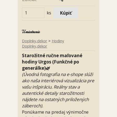
ks
Umiestnenie
Doplnky,dekor
>
Hodiny
Doplnky,dekor
Starožitné ručne maľované
hodiny Urgos (Funkčné po
generálke)🌿
(Úvodná fotografia na e-shope slúži
ako naša interiérová vizualizácia pre
vašu inšpiráciu. Reálny stav a
autentické detaily starožitnosti
nájdete na ostatných priložených
záberoch).
Ponúkame na predaj výnimočne