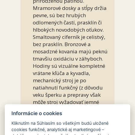
prirodzenou patinou.
Mramorové dosky a stĺpy držia
pevne, sú bez hrubých
odlomených častí, prasklín či
hlbokých novodobých oťukov.
Smaltovaný ciferník je celistvý,
bez prasklín. Bronzové a
mosadzné kovania majú peknú
tmavšiu oxidáciu v záhyboch.
Hodiny sú vizuálne kompletné
vrátane kľúča a kyvadla,
mechanický stroj je po
natiahnutí funkčný (z dôvodu
veku šperku a prepravy však
môže stroj vyžadovať jemné
doladenie a premazanie u
Informácie o cookies
hodinára).
Využitie:
Absolútna zberateľská
Kliknutím na Súhlasím so všetkým budú uložené
cookies funkčné, analytické aj marketingové –
dominanta na krbovú rímsu,