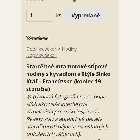
ks
Umiestnenie
Doplnky,dekor
>
Hodiny
Doplnky,dekor
Starožitné mramorové stĺpové
hodiny s kyvadlom v štýle Slnko
Kráľ – Francúzsko (koniec 19.
storočia)
🌿
(Úvodná fotografia na e-shope
slúži ako naša interiérová
vizualizácia pre vašu inšpiráciu.
Reálny stav a autentické detaily
starožitnosti nájdete na ostatných
priložených záberoch).