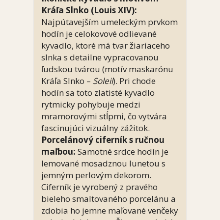
Kráľa Slnko (Louis XIV):
Najpútavejším umeleckým prvkom
hodín je celokovové odlievané
kyvadlo, ktoré má tvar žiariaceho
slnka s detailne vypracovanou
ľudskou tvárou (motív maskarónu
Kráľa Slnko –
Soleil
). Pri chode
hodín sa toto zlatisté kyvadlo
rytmicky pohybuje medzi
mramorovými stĺpmi, čo vytvára
fascinujúci vizuálny zážitok.
Porcelánový ciferník s ručnou
maľbou:
Samotné srdce hodín je
lemované mosadznou lunetou s
jemným perlovým dekorom.
Ciferník je vyrobený z pravého
bieleho smaltovaného porcelánu a
zdobia ho jemne maľované venčeky