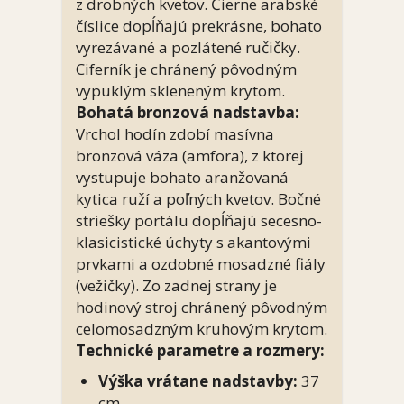
z drobných kvetov. Čierne arabské
číslice dopĺňajú prekrásne, bohato
vyrezávané a pozlátené ručičky.
Ciferník je chránený pôvodným
vypuklým skleneným krytom.
Bohatá bronzová nadstavba:
Vrchol hodín zdobí masívna
bronzová váza (amfora), z ktorej
vystupuje bohato aranžovaná
kytica ruží a poľných kvetov. Bočné
striešky portálu dopĺňajú secesno-
klasicistické úchyty s akantovými
prvkami a ozdobné mosadzné fiály
(vežičky). Zo zadnej strany je
hodinový stroj chránený pôvodným
celomosadzným kruhovým krytom.
Technické parametre a rozmery:
Výška vrátane nadstavby:
37
cm