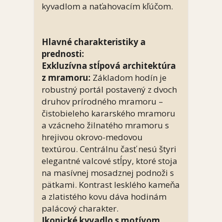
kyvadlom a naťahovacím kľúčom.
Hlavné charakteristiky a
prednosti:
Exkluzívna stĺpová architektúra
z mramoru:
Základom hodín je
robustný portál postavený z dvoch
druhov prírodného mramoru –
čistobieleho kararského mramoru
a vzácneho žilnatého mramoru s
hrejivou okrovo-medovou
textúrou. Centrálnu časť nesú štyri
elegantné valcové stĺpy, ktoré stoja
na masívnej mosadznej podnoži s
pätkami. Kontrast lesklého kameňa
a zlatistého kovu dáva hodinám
palácový charakter.
Ikonické kyvadlo s motívom