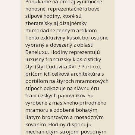
Ponúkame na predaj výnimočne
honosné, reprezentačné krbové
stĺpové hodiny, ktoré sú
zberateľsky aj dizajnérsky
mimoriadne cenným artiklom.
Tento exkluzívny kúsok bol osobne
vybraný a dovezený z oblasti
Beneluxu. Hodiny reprezentujú
luxusný francúzsky klasicistický
štýl (štýl Ľudovíta XVI. / Portico),
pričom ich celková architektúra s
portálom na štyroch mramorových
stĺpoch odkazuje na slávnu éru
francúzskych panovníkov. Sú
vyrobené z masívneho prírodného
mramoru a zdobené bohatým,
liatym bronzovým a mosadzným
kovaním. Hodiny disponujú
mechanickým strojom, pôvodným