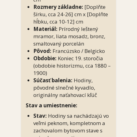
Rozmery základne:
[Doplňte
šírku, cca 24-26] cm x [Doplňte
hĺbku, cca 10-12] cm
Materiál:
Prírodný leštený
mramor, liata mosadz, bronz,
smaltovaný porcelán
Pôvod:
Francúzsko / Belgicko
Obdobie:
Koniec 19. storočia
(obdobie historizmu, cca 1880 –
1900)
Súčasť balenia:
Hodiny,
pôvodné slnečné kyvadlo,
originálny naťahovací kľúč
Stav a umiestnenie:
Stav:
Hodiny sa nachádzajú vo
veľmi peknom, kompletnom a
zachovalom bytovom stave s