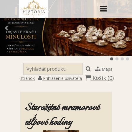
Mapa
Košík (
0
)
stránok
Prihlásenie užívateľa
Starožitné mramorové
stĺpové hodiny