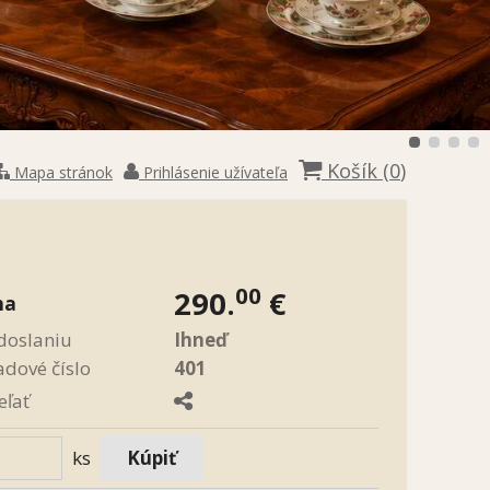
Košík (
0
)
Mapa stránok
Prihlásenie užívateľa
00
290.
€
na
doslaniu
Ihneď
adové číslo
401
eľať
ks