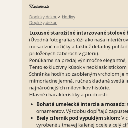
Umiestnenie
Doplnky,dekor
>
Hodiny
Doplnky,dekor
Luxusné starožitné intarzované stolové
(Úvodná fotografia slúži ako naša interiérová
mosadzné nožičky a taktiež detailný pohľa
priložených záberoch v galérii).
Ponúkame na predaj výnimočne elegantné, re
Tento exkluzívny kúsok v neoklasicisticko
Schránka hodín so zaobleným vrcholom je 
mimoriadne jemná, ručne skladaná svetlá in
najnáročnejších milovníkov histórie.
Hlavné charakteristiky a prednosti:
Bohatá umelecká intarzia a mosadz:
ornamentov. Výzdobu dopĺňajú zapustené 
Biely ciferník pod vypuklým sklom:
V c
vyrobené z tmavej kalenej ocele a celý 