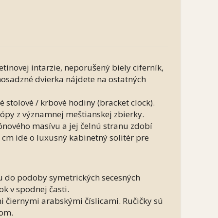
tinovej intarzie, neporušený biely ciferník,
mosadzné dvierka nájdete na ostatných
stolové / krbové hodiny (bracket clock).
ópy z významnej meštianskej zbierky.
nového masívu a jej čelnú stranu zdobí
cm ide o luxusný kabinetný solitér pre
ou do podoby symetrických secesných
k v spodnej časti.
i čiernymi arabskými číslicami. Ručičky sú
lom.