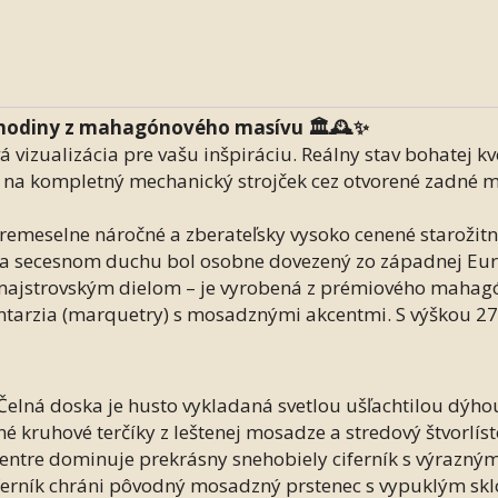
 hodiny z mahagónového masívu 🏛️🕰️✨
 vizualizácia pre vašu inšpiráciu. Reálny stav bohatej kve
d na kompletný mechanický strojček cez otvorené zadné 
meselne náročné a zberateľsky vysoko cenené starožitné 
m a secesnom duchu bol osobne dovezený zo západnej Eur
majstrovským dielom – je vyrobená z prémiového mahagó
tarzia (marquetry) s mosadznými akcentmi. S výškou 27 
Čelná doska je husto vykladaná svetlou ušľachtilou dýh
kruhové terčíky z leštenej mosadze a stredový štvorlísto
entre dominuje prekrásny snehobiely ciferník s výrazným
ciferník chráni pôvodný mosadzný prstenec s vypuklým sk