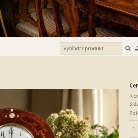
Ce
K o
Skl
Zdi